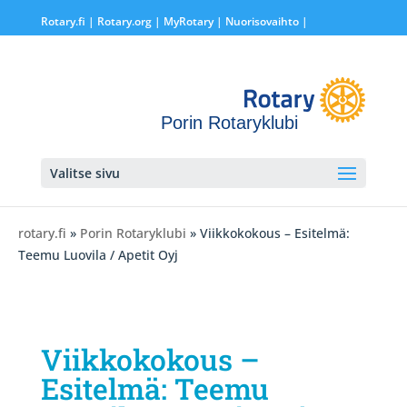
Rotary.fi
|
Rotary.org
|
MyRotary |
Nuorisovaihto
|
Porin Rotaryklubi
Valitse sivu
rotary.fi
»
Porin Rotaryklubi
» Viikkokokous – Esitelmä:
Teemu Luovila / Apetit Oyj
Viikkokokous –
Esitelmä: Teemu