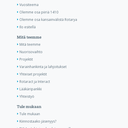
Vuositeema
Olemme osa piiriä 1410
Olemme osa kansainvälistä Rotarya
Ilo esitellä
Mitä teemme
Mitä teemme
Nuorisovaihto
Projektit
Varainhankinta ja lahjoitukset
Yhteiset projektit
Rotaract ja Interact
Lääkäripankki
Yhteistyö
Tule mukaan
Tule mukaan
Kiinnostaako jäsenyys?