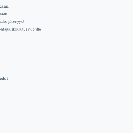
kaan
kaan
aako jäsenyys?
ohtajuuskoulutus nuorille
edot