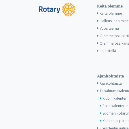
Keitä olemme
Keitä olemme
Hallitus ja toimihe
Vuositeema
Olemme osa piiri
Olemme osa kansa
Ilo esitellä
Ajankohtaista
Ajankohtaista
Tapahtumakalente
Klubin kalenteri
Piirin kalenteriin
Suomen Rotaryn 
Klubien ja piiri
Presidentin uutise