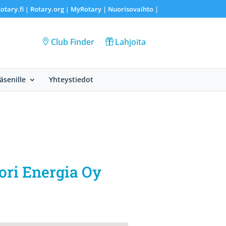
otary.fi
Rotary.org
MyRotary |
Nuorisovaihto
|
|
|
Club Finder
Lahjoita
Jäsenille
Yhteystiedot
Pori Energia Oy