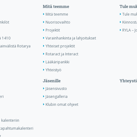
Mitä teemme
Tule mu
Mitä teemme
Tule mu
nkilöt
Nuorisovaihto
Kiinnost
Projektit
RYLA – J
ä 1410
Varainhankinta ja lahjoitukset
invälistä Rotarya
Yhteiset projektit
Rotaract ja Interact
Lääkäripankki
Yhteistyö
Jäsenille
Yhteysti
Jäsensivusto
ri
Jäsengalleria
Klubin omat ohjeet
kalenteriin
n tapahtumakalenteri
t