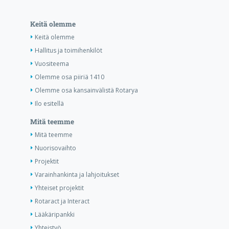
Keitä olemme
Keitä olemme
Hallitus ja toimihenkilöt
Vuositeema
Olemme osa piiriä 1410
Olemme osa kansainvälistä Rotarya
Ilo esitellä
Mitä teemme
Mitä teemme
Nuorisovaihto
Projektit
Varainhankinta ja lahjoitukset
Yhteiset projektit
Rotaract ja Interact
Lääkäripankki
Yhteistyö