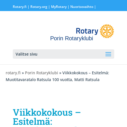
Rotary.fi
|
Rotary.org
|
MyRotary |
Nuorisovaihto
|
Porin Rotaryklubi
Valitse sivu
rotary.fi
»
Porin Rotaryklubi
» Viikkokokous – Esitelmä:
Muotitavaratalo Ratsula 100 vuotta, Matti Ratsula
Viikkokokous –
Esitelmä: