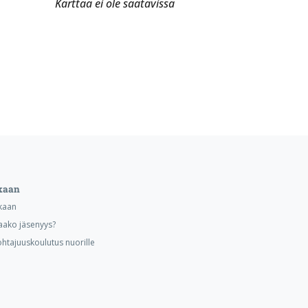
Karttaa ei ole saatavissa
kaan
kaan
aako jäsenyys?
ohtajuuskoulutus nuorille