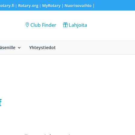
otary.fi
Rotary.org
MyRotary |
Nuorisovaihto
|
|
|
Club Finder
Lahjoita
Jäsenille
Yhteystiedot
f