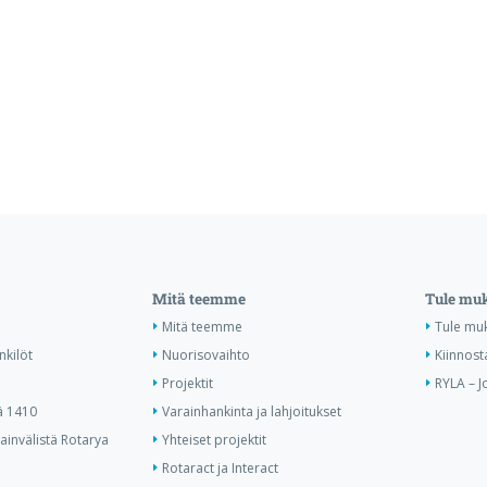
Mitä teemme
Tule mu
Mitä teemme
Tule mu
nkilöt
Nuorisovaihto
Kiinnost
Projektit
RYLA – J
ä 1410
Varainhankinta ja lahjoitukset
invälistä Rotarya
Yhteiset projektit
Rotaract ja Interact