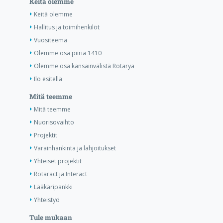
Keitä olemme
Keitä olemme
Hallitus ja toimihenkilöt
Vuositeema
Olemme osa piiriä 1410
Olemme osa kansainvälistä Rotarya
Ilo esitellä
Mitä teemme
Mitä teemme
Nuorisovaihto
Projektit
Varainhankinta ja lahjoitukset
Yhteiset projektit
Rotaract ja Interact
Lääkäripankki
Yhteistyö
Tule mukaan