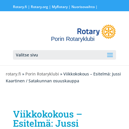
Rotary.fi
|
Rotary.org
|
MyRotary |
Nuorisovaihto
|
Porin Rotaryklubi
Valitse sivu
rotary.fi
»
Porin Rotaryklubi
» Viikkokokous – Esitelmä: Jussi
Kaartinen / Satakunnan osuuskauppa
Viikkokokous –
Esitelmä: Jussi