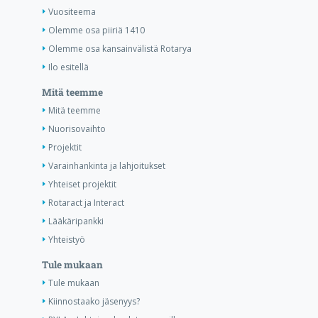
Vuositeema
Olemme osa piiriä 1410
Olemme osa kansainvälistä Rotarya
Ilo esitellä
Mitä teemme
Mitä teemme
Nuorisovaihto
Projektit
Varainhankinta ja lahjoitukset
Yhteiset projektit
Rotaract ja Interact
Lääkäripankki
Yhteistyö
Tule mukaan
Tule mukaan
Kiinnostaako jäsenyys?