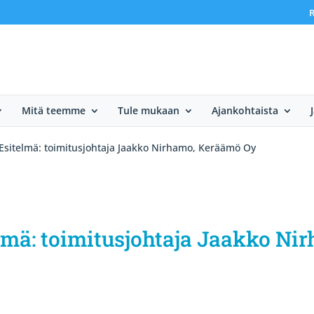
R
Mitä teemme
Tule mukaan
Ajankohtaista
Esitelmä: toimitusjohtaja Jaakko Nirhamo, Keräämö Oy
lmä: toimitusjohtaja Jaakko N