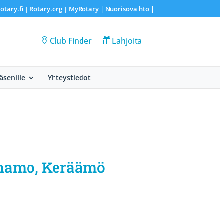
otary.fi
Rotary.org
MyRotary |
Nuorisovaihto
|
|
|
Club Finder
Lahjoita
Jäsenille
Yhteystiedot
irhamo, Keräämö