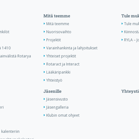
Mitä teemme
Tule mu
Mitä teemme
Tule mu
nkilöt
Nuorisovaihto
Kiinnost
Projektit
RYLA – J
ä 1410
Varainhankinta ja lahjoitukset
invälistä Rotarya
Yhteiset projektit
Rotaract ja Interact
Lääkäripankki
Yhteistyö
Jäsenille
Yhteysti
Jäsensivusto
ri
Jäsengalleria
Klubin omat ohjeet
kalenteriin