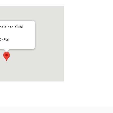
alainen Klubi
 - Pori