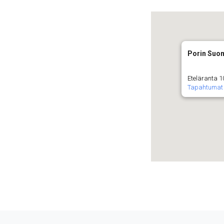
Porin Suom
Eteläranta 10
Tapahtumat