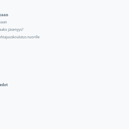
kaan
kaan
aako jäsenyys?
ohtajuuskoulutus nuorille
edot