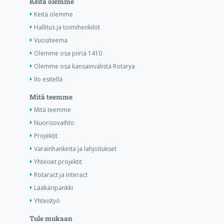
Keitä olemme
Keitä olemme
Hallitus ja toimihenkilöt
Vuositeema
Olemme osa piiriä 1410
Olemme osa kansainvälistä Rotarya
Ilo esitellä
Mitä teemme
Mitä teemme
Nuorisovaihto
Projektit
Varainhankinta ja lahjoitukset
Yhteiset projektit
Rotaract ja Interact
Lääkäripankki
Yhteistyö
Tule mukaan