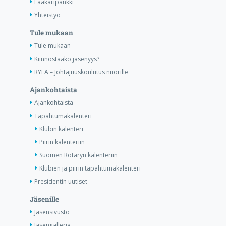
Lääkäripankki
Yhteistyö
Tule mukaan
Tule mukaan
Kiinnostaako jäsenyys?
RYLA – Johtajuuskoulutus nuorille
Ajankohtaista
Ajankohtaista
Tapahtumakalenteri
Klubin kalenteri
Piirin kalenteriin
Suomen Rotaryn kalenteriin
Klubien ja piirin tapahtumakalenteri
Presidentin uutiset
Jäsenille
Jäsensivusto
Jäsengalleria