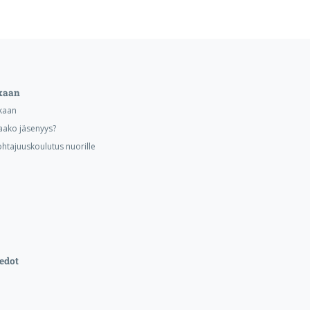
kaan
kaan
aako jäsenyys?
ohtajuuskoulutus nuorille
edot