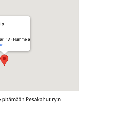
is
ari 13 - Nummela
mat
 pitämään Pesäkahut ry:n