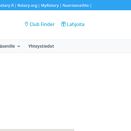
otary.fi
Rotary.org
MyRotary |
Nuorisovaihto
|
|
|
Club Finder
Lahjoita
Jäsenille
Yhteystiedot