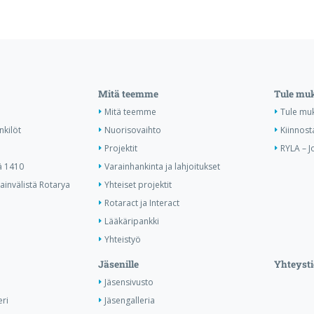
Mitä teemme
Tule mu
Mitä teemme
Tule mu
nkilöt
Nuorisovaihto
Kiinnost
Projektit
RYLA – J
ä 1410
Varainhankinta ja lahjoitukset
invälistä Rotarya
Yhteiset projektit
Rotaract ja Interact
Lääkäripankki
Yhteistyö
Jäsenille
Yhteysti
Jäsensivusto
ri
Jäsengalleria