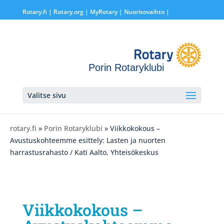
Rotary.fi
|
Rotary.org
|
MyRotary |
Nuorisovaihto
|
Porin Rotaryklubi
Valitse sivu
rotary.fi
»
Porin Rotaryklubi
» Viikkokokous –
Avustuskohteemme esittely: Lasten ja nuorten
harrastusrahasto / Kati Aalto, Yhteisökeskus
Viikkokokous –