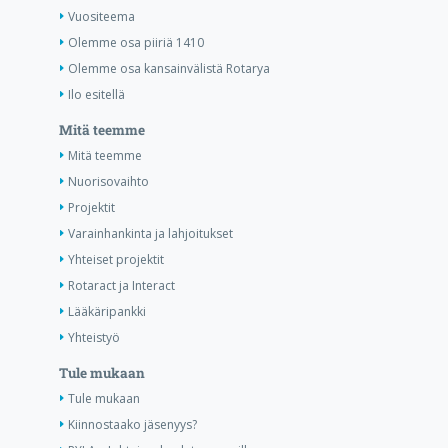
Vuositeema
Olemme osa piiriä 1410
Olemme osa kansainvälistä Rotarya
Ilo esitellä
Mitä teemme
Mitä teemme
Nuorisovaihto
Projektit
Varainhankinta ja lahjoitukset
Yhteiset projektit
Rotaract ja Interact
Lääkäripankki
Yhteistyö
Tule mukaan
Tule mukaan
Kiinnostaako jäsenyys?