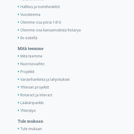
Hallitus ja toimihenkilöt
Vuositeema
Olemme osa piiriä 1410
Olemme osa kansainvälistä Rotarya
Ilo esitellä
Mitä teemme
Mitä teemme
Nuorisovaihto
Projektit
Varainhankinta ja lahjoitukset
Yhteiset projektit
Rotaract ja Interact
Lääkäripankki
Yhteistyö
Tule mukaan
Tule mukaan