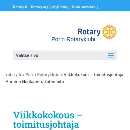
Rotary.fi
|
Rotary.org
|
MyRotary |
Nuorisovaihto
|
Porin Rotaryklubi
Valitse sivu
rotary.fi
»
Porin Rotaryklubi
» Viikkokokous – toimitusjohtaja
Anniina Honkanen: Satamaito
Viikkokokous –
toimitusjohtaja