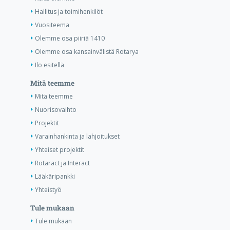
Hallitus ja toimihenkilöt
Vuositeema
Olemme osa piiriä 1410
Olemme osa kansainvälistä Rotarya
Ilo esitellä
Mitä teemme
Mitä teemme
Nuorisovaihto
Projektit
Varainhankinta ja lahjoitukset
Yhteiset projektit
Rotaract ja Interact
Lääkäripankki
Yhteistyö
Tule mukaan
Tule mukaan