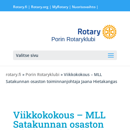
Rotary.fi
|
Rotary.org
|
MyRotary |
Nuorisovaihto
|
Porin Rotaryklubi
Valitse sivu
rotary.fi
»
Porin Rotaryklubi
» Viikkokokous – MLL
Satakunnan osaston toiminnanjohtaja Jaana Hietakangas
Viikkokokous – MLL
Satakunnan osaston