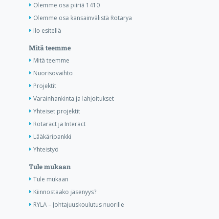
Olemme osa piiriä 1410
Olemme osa kansainvälistä Rotarya
Ilo esitellä
Mitä teemme
Mitä teemme
Nuorisovaihto
Projektit
Varainhankinta ja lahjoitukset
Yhteiset projektit
Rotaract ja Interact
Lääkäripankki
Yhteistyö
Tule mukaan
Tule mukaan
Kiinnostaako jäsenyys?
RYLA – Johtajuuskoulutus nuorille