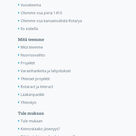
Vuositeema
Olemme osa piiriä 1410
Olemme osa kansainvälistä Rotarya
Ilo esitellä
Mitä teemme
Mitä teemme
Nuorisovaihto
Projektit
Varainhankinta ja lahjoitukset
Yhteiset projektit
Rotaract ja Interact
Lääkäripankki
Yhteistyö
Tule mukaan
Tule mukaan
Kiinnostaako jäsenyys?