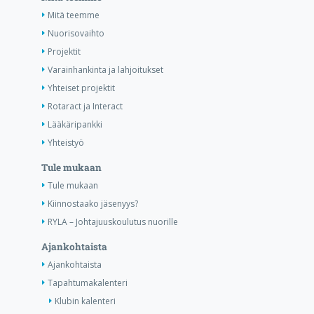
Mitä teemme
Nuorisovaihto
Projektit
Varainhankinta ja lahjoitukset
Yhteiset projektit
Rotaract ja Interact
Lääkäripankki
Yhteistyö
Tule mukaan
Tule mukaan
Kiinnostaako jäsenyys?
RYLA – Johtajuuskoulutus nuorille
Ajankohtaista
Ajankohtaista
Tapahtumakalenteri
Klubin kalenteri