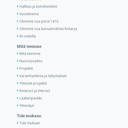
Hallitus ja toimihenkilöt
Vuositeema
Olemme osa piiriä 1410
Olemme osa kansainvälistä Rotarya
Ilo esitellä
Mitä teemme
Mitä teemme
Nuorisovaihto
Projektit
Varainhankinta ja lahjoitukset
Yhteiset projektit
Rotaract ja Interact
Lääkäripankki
Yhteistyö
Tule mukaan
Tule mukaan