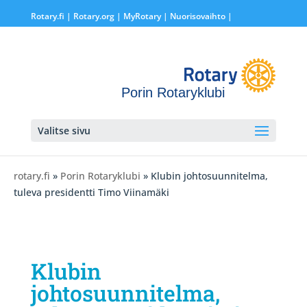
Rotary.fi
|
Rotary.org
|
MyRotary |
Nuorisovaihto
|
Porin Rotaryklubi
Valitse sivu
rotary.fi
»
Porin Rotaryklubi
» Klubin johtosuunnitelma,
tuleva presidentti Timo Viinamäki
Klubin
johtosuunnitelma,