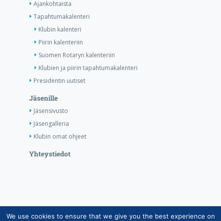
Ajankohtaista
Tapahtumakalenteri
Klubin kalenteri
Piirin kalenteriin
Suomen Rotaryn kalenteriin
Klubien ja piirin tapahtumakalenteri
Presidentin uutiset
Jäsenille
Jäsensivusto
Jäsengalleria
Klubin omat ohjeet
Yhteystiedot
We use cookies to ensure that we give you the best experience on
Copyright © Suomen Rotarypalvelu ry 2026 |