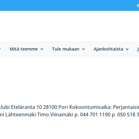
R
Mitä teemme
Tule mukaan
Ajankohtaista
ubi Eteläranta 10 28100 Pori Kokoontumisaika: Perjantaisi
 Tomi Lähteenmäki Timo Viinamäki p. 044 701 1190 p. 050 518 