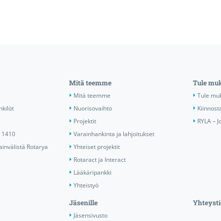
Mitä teemme
Tule mu
Mitä teemme
Tule mu
nkilöt
Nuorisovaihto
Kiinnost
Projektit
RYLA – J
ä 1410
Varainhankinta ja lahjoitukset
invälistä Rotarya
Yhteiset projektit
Rotaract ja Interact
Lääkäripankki
Yhteistyö
Jäsenille
Yhteysti
Jäsensivusto