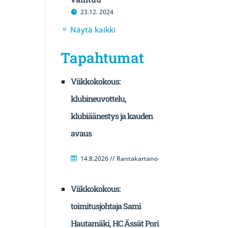
23.12. 2024
Näytä kaikki
Tapahtumat
Viikkokokous:
klubineuvottelu,
klubiäänestys ja kauden
avaus
14.8.2026 // Rantakartano
Viikkokokous:
toimitusjohtaja Sami
Hautamäki, HC Ässät Pori