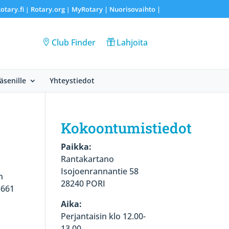
otary.fi
Rotary.org
MyRotary |
Nuorisovaihto
|
|
|
Club Finder
Lahjoita
Jäsenille
Yhteystiedot
Kokoontumistiedot
Paikka:
Rantakartano
Isojoenrannantie 58
n
28240 PORI
3661
Aika:
Perjantaisin klo 12.00-
13.00