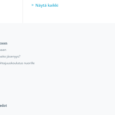
Näytä kaikki
kaan
kaan
aako jäsenyys?
ohtajuuskoulutus nuorille
edot