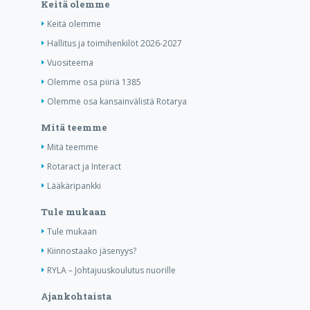
Keitä olemme
Keitä olemme
Hallitus ja toimihenkilöt 2026-2027
Vuositeema
Olemme osa piiriä 1385
Olemme osa kansainvälistä Rotarya
Mitä teemme
Mitä teemme
Rotaract ja Interact
Lääkäripankki
Tule mukaan
Tule mukaan
Kiinnostaako jäsenyys?
RYLA – Johtajuuskoulutus nuorille
Ajankohtaista