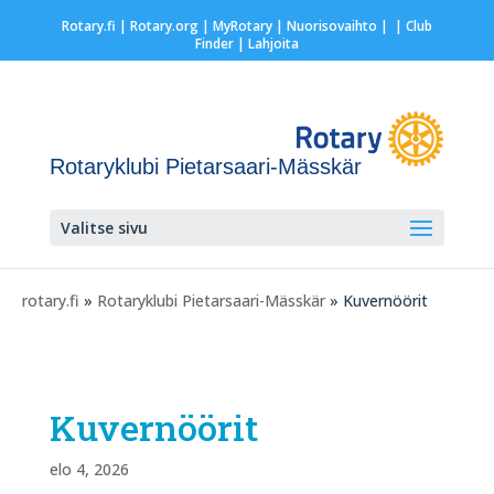
Rotary.fi
|
Rotary.org
|
MyRotary |
Nuorisovaihto
|
| Club
Finder
| Lahjoita
Rotaryklubi Pietarsaari-Mässkär
Valitse sivu
rotary.fi
»
Rotaryklubi Pietarsaari-Mässkär
» Kuvernöörit
Kuvernöörit
elo 4, 2026