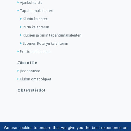
Ajankohtaista
Tapahtumakalenteri
Klubin kalenteri
Piirin kalenteriin
Klubien ja piirin tapahtumakalenteri
Suomen Rotaryn kalenteriin
Presidentin uutiset
Jäsenille
Jäsensivusto
Klubin omat ohjeet
Yhteystiedot
We use cookies to ensure that we give you the best experience on
Copyright © Suomen Rotarypalvelu ry 2026 |