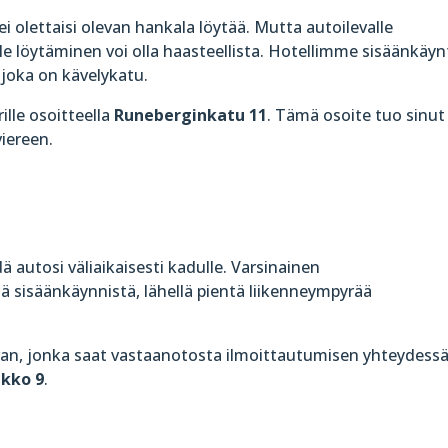
 olettaisi olevan hankala löytää. Mutta autoilevalle
ille löytäminen voi olla haasteellista. Hotellimme sisäänkäyn
 joka on kävelykatu.
lle osoitteella
Runeberginkatu 11
. Tämä osoite tuo sinut
viereen.
dä autosi väliaikaisesti kadulle. Varsinainen
ä sisäänkäynnistä, lähellä pientä liikenneympyrää
uvan, jonka saat vastaanotosta ilmoittautumisen yhteydessä
ikko 9
.