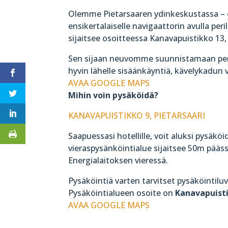
Olemme Pietarsaaren ydinkeskustassa – ei
ensikertalaiselle navigaattorin avulla per
sijaitsee osoitteessa Kanavapuistikko 13,
Sen sijaan neuvomme suunnistamaan peri
hyvin lähelle sisäänkäyntiä, kävelykadun 
AVAA GOOGLE MAPS
Mihin voin pysäköidä?
KANAVAPUISTIKKO 9, PIETARSAARI
Saapuessasi hotellille, voit aluksi pysäköi
vieraspysänköintialue sijaitsee 50m pääss
Energialaitoksen vieressä.
Pysäköintiä varten tarvitset pysäköintil
Pysäköintialueen osoite on
Kanavapuist
AVAA GOOGLE MAPS