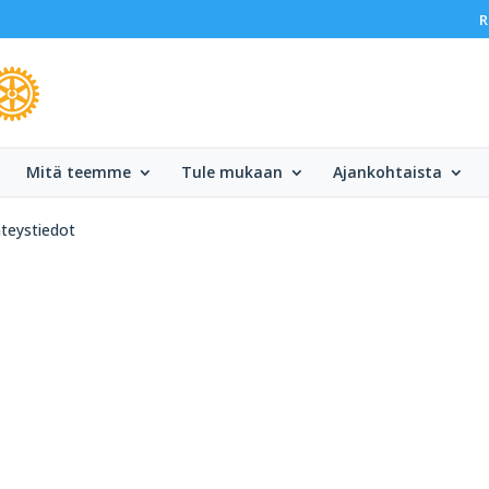
R
Mitä teemme
Tule mukaan
Ajankohtaista
teystiedot