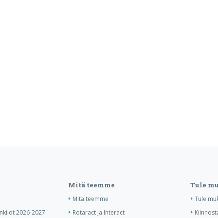
Mitä teemme
Tule m
Mitä teemme
Tule mu
enkilöt 2026-2027
Rotaract ja Interact
Kiinnost