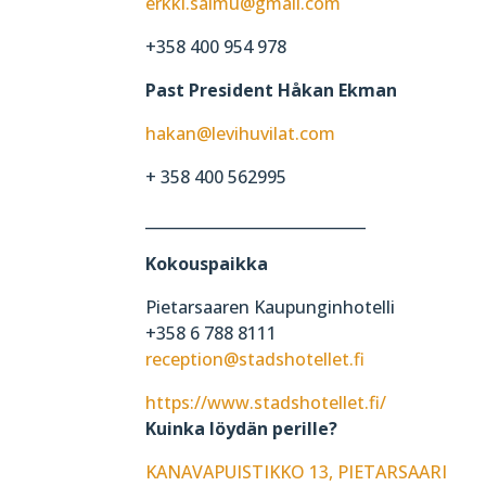
erkki.salmu@gmail.com
+358 400 954 978
Past President Håkan Ekman
hakan@levihuvilat.com
+ 358 400 562995
_____________________________
Kokouspaikka
Pietarsaaren Kaupunginhotelli
+358 6 788 8111
reception@stadshotellet.fi
https://www.stadshotellet.fi/
Kuinka löydän perille?
KANAVAPUISTIKKO 13, PIETARSAARI