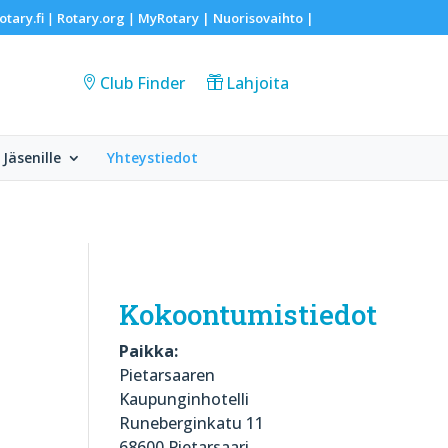
otary.fi
Rotary.org
MyRotary |
Nuorisovaihto
|
|
|
Club Finder
Lahjoita
Jäsenille
Yhteystiedot
Kokoontumistiedot
Paikka:
Pietarsaaren
Kaupunginhotelli
Runeberginkatu 11
68600 Pietarsaari