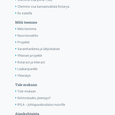
Olemme osa kansainvälistä Rotarya
Ilo esitellä
Mitä teemme
Mitä teemme
Nuorisovaihto
Projektit
Varainhankinta ja lahjoitukset
Yhteiset projektit
Rotaract ja Interact
Lääkäripankki
Yhteistyö
Tule mukaan
Tule mukaan
Kiinnostaako jäsenyys?
RYLA – Johtajuuskoulutus nuorille
Ajankohtaista