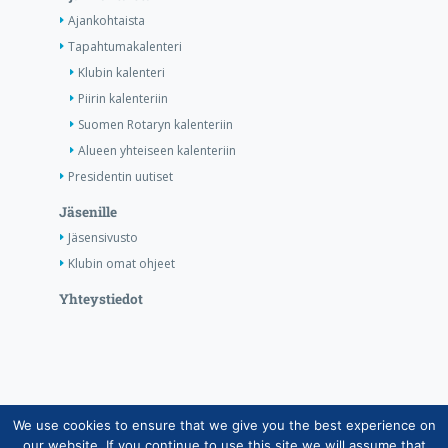
Ajankohtaista
Tapahtumakalenteri
Klubin kalenteri
Piirin kalenteriin
Suomen Rotaryn kalenteriin
Alueen yhteiseen kalenteriin
Presidentin uutiset
Jäsenille
Jäsensivusto
Klubin omat ohjeet
Yhteystiedot
We use cookies to ensure that we give you the best experience on
Copyright © Suomen Rotarypalvelu ry 2026 |
our website. If you continue to use this site we will assume that