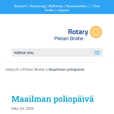
Rotary.fi
|
Rotary.org
|
MyRotary |
Nuorisovaihto
|
| Club
Finder
| Lahjoita
Pietari Brahe
Valitse sivu
rotary.fi
»
Pietari Brahe
» Maailman poliopäivä
Maailman poliopäivä
loka 24, 2024