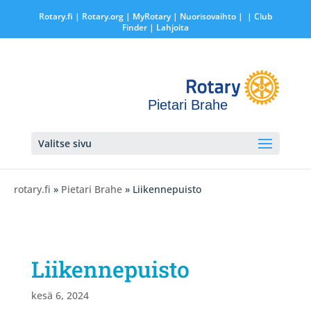
Rotary.fi
|
Rotary.org
|
MyRotary |
Nuorisovaihto
|
| Club
Finder
| Lahjoita
Pietari Brahe
Valitse sivu
rotary.fi
»
Pietari Brahe
» Liikennepuisto
Liikennepuisto
kesä 6, 2024