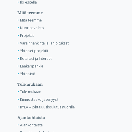
Ilo esitellä
Mitä teemme
Mitä teemme
Nuorisovaihto
Projektit
Varainhankinta ja lahjoitukset
Yhteiset projektit
Rotaract ja Interact
Lääkäripankki
Yhteistyö
Tule mukaan
Tule mukaan
Kiinnostaako jäsenyys?
RYLA – Johtajuuskoulutus nuorille
Ajankohtaista
Ajankohtaista