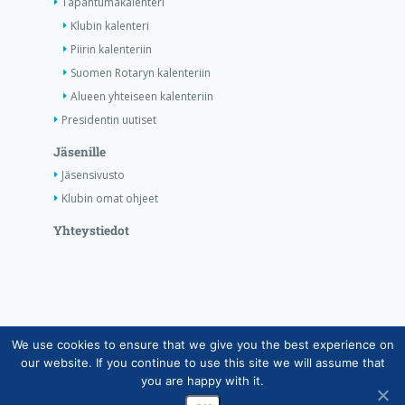
Tapahtumakalenteri
Klubin kalenteri
Piirin kalenteriin
Suomen Rotaryn kalenteriin
Alueen yhteiseen kalenteriin
Presidentin uutiset
Jäsenille
Jäsensivusto
Klubin omat ohjeet
Yhteystiedot
We use cookies to ensure that we give you the best experience on
Copyright © Suomen Rotarypalvelu ry 2026 |
our website. If you continue to use this site we will assume that
Jäsentietojärjestelmän tietosuojaseloste
|
Henkilötietojen
you are happy with it.
käsittely Rotarytoiminnassa