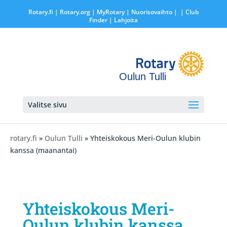
Rotary.fi
|
Rotary.org
|
MyRotary |
Nuorisovaihto
|
| Club
Finder
| Lahjoita
Oulun Tulli
Valitse sivu
rotary.fi
»
Oulun Tulli
» Yhteiskokous Meri-Oulun klubin
kanssa (maanantai)
Yhteiskokous Meri-
Oulun klubin kanssa