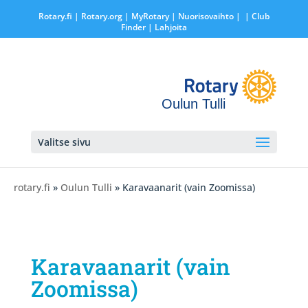
Rotary.fi
|
Rotary.org
|
MyRotary |
Nuorisovaihto
|
| Club
Finder
| Lahjoita
Oulun Tulli
Valitse sivu
rotary.fi
»
Oulun Tulli
» Karavaanarit (vain Zoomissa)
Karavaanarit (vain
Zoomissa)