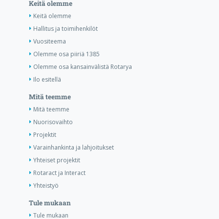
Keitä olemme
Keitä olemme
Hallitus ja toimihenkilöt
Vuositeema
Olemme osa piiriä 1385
Olemme osa kansainvälistä Rotarya
Ilo esitellä
Mitä teemme
Mitä teemme
Nuorisovaihto
Projektit
Varainhankinta ja lahjoitukset
Yhteiset projektit
Rotaract ja Interact
Yhteistyö
Tule mukaan
Tule mukaan