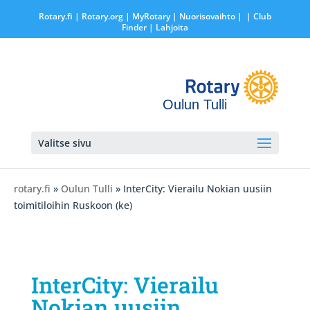
Rotary.fi
|
Rotary.org
|
MyRotary |
Nuorisovaihto
|
| Club
Finder
| Lahjoita
Oulun Tulli
Valitse sivu
rotary.fi
»
Oulun Tulli
» InterCity: Vierailu Nokian uusiin
toimitiloihin Ruskoon (ke)
InterCity: Vierailu
Nokian uusiin