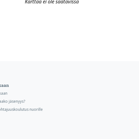
Karttaa ei ole saatavissa
kaan
kaan
aako jäsenyys?
ohtajuuskoulutus nuorille