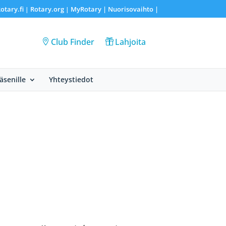
otary.fi
Rotary.org
MyRotary |
Nuorisovaihto
|
|
|
Club Finder
Lahjoita
Jäsenille
Yhteystiedot