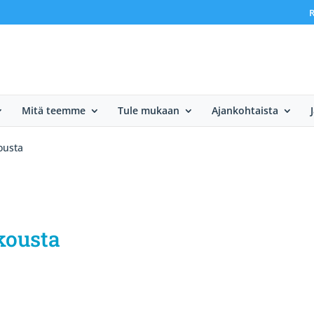
R
Mitä teemme
Tule mukaan
Ajankohtaista
ousta
kousta