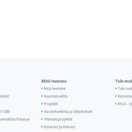
Mitä teemme
Tule mu
Mitä teemme
Tule mu
nkilöt
Nuorisovaihto
Kiinnost
Projektit
RYLA – J
ä 1385
Varainhankinta ja lahjoitukset
invälistä Rotarya
Yhteiset projektit
Rotaract ja Interact