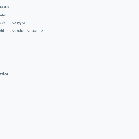
kaan
kaan
aako jäsenyys?
ohtajuuskoulutus nuorille
edot