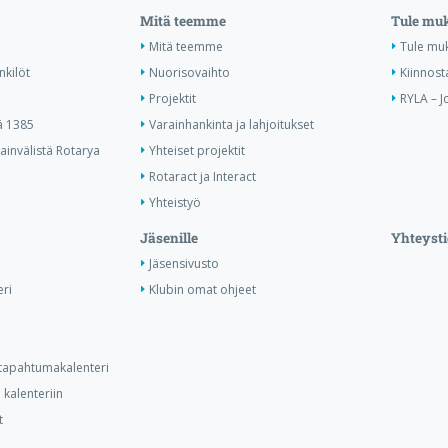
Mitä teemme
Tule mu
Mitä teemme
Tule mu
nkilöt
Nuorisovaihto
Kiinnost
Projektit
RYLA – J
ä 1385
Varainhankinta ja lahjoitukset
invälistä Rotarya
Yhteiset projektit
Rotaract ja Interact
Yhteistyö
Jäsenille
Yhteysti
Jäsensivusto
ri
Klubin omat ohjeet
n tapahtumakalenteri
kalenteriin
t