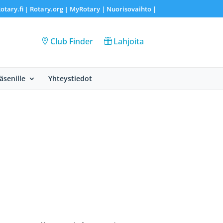
otary.fi
Rotary.org
MyRotary |
Nuorisovaihto
|
|
|
Club Finder
Lahjoita
Jäsenille
Yhteystiedot