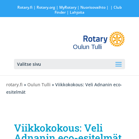
Rotary.fi
|
Rotary.org
|
MyRotary |
Nuorisovaihto
|
| Club
Finder
| Lahjoita
Oulun Tulli
Valitse sivu
rotary.fi
»
Oulun Tulli
» Viikkokokous: Veli Adnanin eco-
esitelmät
Viikkokokous: Veli
Adnanin eco-esitelmät