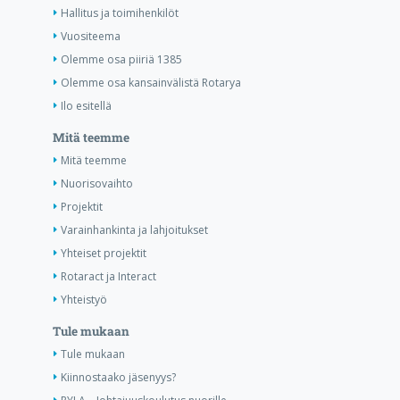
Hallitus ja toimihenkilöt
Vuositeema
Olemme osa piiriä 1385
Olemme osa kansainvälistä Rotarya
Ilo esitellä
Mitä teemme
Mitä teemme
Nuorisovaihto
Projektit
Varainhankinta ja lahjoitukset
Yhteiset projektit
Rotaract ja Interact
Yhteistyö
Tule mukaan
Tule mukaan
Kiinnostaako jäsenyys?