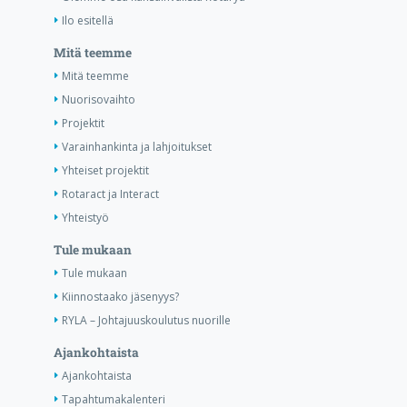
Ilo esitellä
Mitä teemme
Mitä teemme
Nuorisovaihto
Projektit
Varainhankinta ja lahjoitukset
Yhteiset projektit
Rotaract ja Interact
Yhteistyö
Tule mukaan
Tule mukaan
Kiinnostaako jäsenyys?
RYLA – Johtajuuskoulutus nuorille
Ajankohtaista
Ajankohtaista
Tapahtumakalenteri