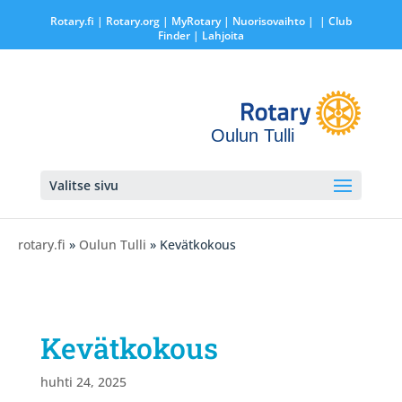
Rotary.fi
|
Rotary.org
|
MyRotary |
Nuorisovaihto
|
| Club
Finder
| Lahjoita
Oulun Tulli
Valitse sivu
rotary.fi
»
Oulun Tulli
» Kevätkokous
Kevätkokous
huhti 24, 2025