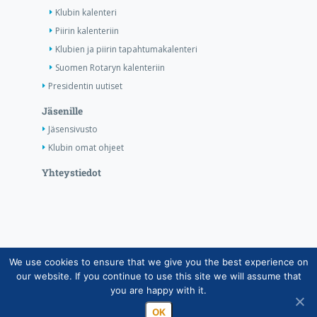
Klubin kalenteri
Piirin kalenteriin
Klubien ja piirin tapahtumakalenteri
Suomen Rotaryn kalenteriin
Presidentin uutiset
Jäsenille
Jäsensivusto
Klubin omat ohjeet
Yhteystiedot
We use cookies to ensure that we give you the best experience on
Copyright © Suomen Rotarypalvelu ry 2026 |
our website. If you continue to use this site we will assume that
Jäsentietojärjestelmän tietosuojaseloste
|
Henkilötietojen
you are happy with it.
käsittely Rotarytoiminnassa
OK