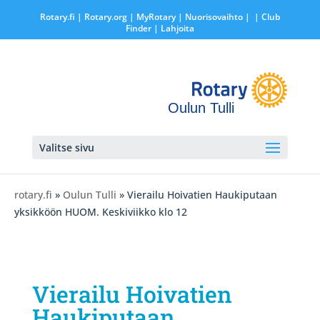
Rotary.fi
|
Rotary.org
|
MyRotary |
Nuorisovaihto
|
| Club
Finder
| Lahjoita
Oulun Tulli
Valitse sivu
rotary.fi
»
Oulun Tulli
» Vierailu Hoivatien Haukiputaan
yksikköön HUOM. Keskiviikko klo 12
Vierailu Hoivatien
Haukiputaan