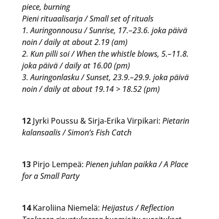
piece, burning
Pieni rituaalisarja / Small set of rituals
1. Auringonnousu / Sunrise, 17.–23.6. joka päivä
noin / daily at about 2.19 (am)
2. Kun pilli soi / When the whistle blows, 5.–11.8.
joka päivä / daily at 16.00 (pm)
3. Auringonlasku / Sunset, 23.9.–29.9. joka päivä
noin / daily at about 19.14 > 18.52 (pm)
12
Jyrki Poussu & Sirja-Erika Virpikari:
Pietarin
kalansaalis / Simon’s Fish Catch
13
Pirjo Lempeä:
Pienen juhlan paikka / A Place
for a Small Party
14
Karoliina Niemelä:
Heijastus / Reflection