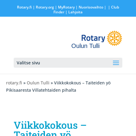
Rotary.fi
|
Rotary.org
|
MyRotary |
Nuorisovaihto
|
| Club
Finder
| Lahjoita
Oulun Tulli
Valitse sivu
rotary.fi
»
Oulun Tulli
» Viikkokokous – Taiteiden yö
Pikisaaresta Villatehtaiden pihalta
Viikkokokous –
Taiteiden yö