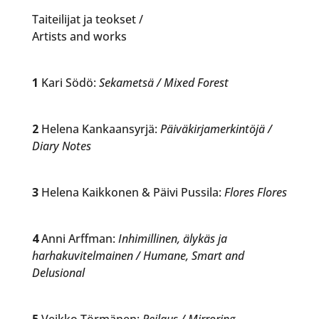
Taiteilijat ja teokset /
Artists and works
1
Kari Södö:
Sekametsä / Mixed Forest
2
Helena Kankaansyrjä:
Päiväkirjamerkintöjä /
Diary Notes
3
Helena Kaikkonen & Päivi Pussila:
Flores Flores
4
Anni Arffman:
Inhimillinen, älykäs ja
harhakuvitelmainen / Humane, Smart and
Delusional
5
Veikko Törmänen:
Peilaus / Mirroring