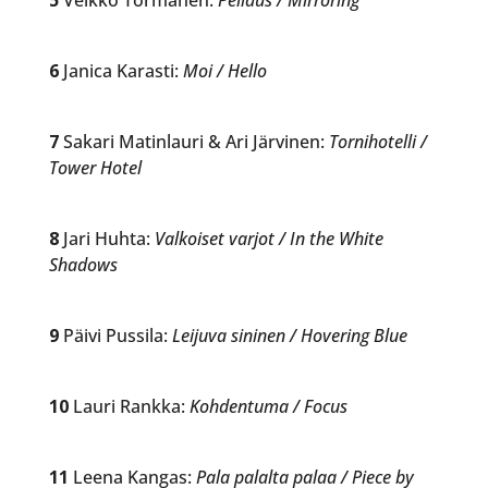
6
Janica Karasti:
Moi / Hello
7
Sakari Matinlauri & Ari Järvinen:
Tornihotelli /
Tower Hotel
8
Jari Huhta:
Valkoiset varjot / In the White
Shadows
9
Päivi Pussila:
Leijuva sininen / Hovering Blue
10
Lauri Rankka:
Kohdentuma / Focus
11
Leena Kangas:
Pala palalta palaa / Piece by