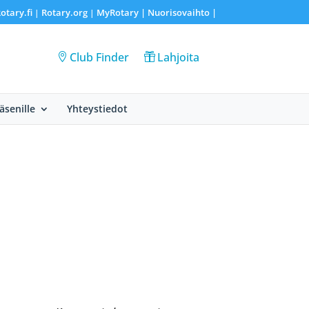
otary.fi
Rotary.org
MyRotary |
Nuorisovaihto
|
|
|
Club Finder
Lahjoita
Jäsenille
Yhteystiedot