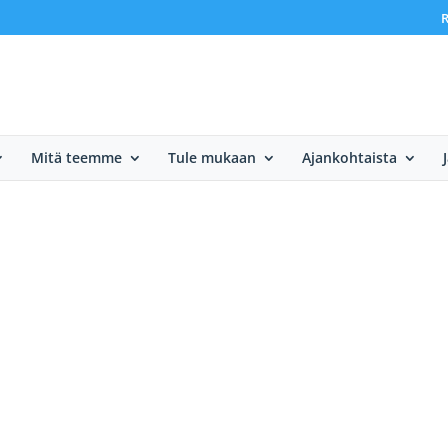
R
Mitä teemme
Tule mukaan
Ajankohtaista