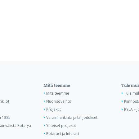
Mitä teemme
Tule mu
Mitä teemme
Tule mu
nkilöt
Nuorisovaihto
Kiinnost
Projektit
RYLA – J
ä 1385
Varainhankinta ja lahjoitukset
invälistä Rotarya
Yhteiset projektit
Rotaract ja Interact