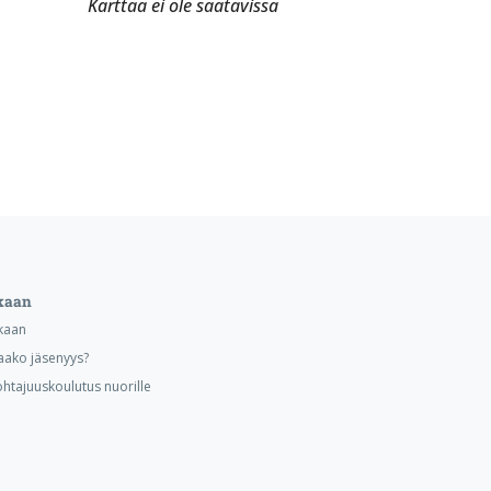
Karttaa ei ole saatavissa
kaan
kaan
aako jäsenyys?
ohtajuuskoulutus nuorille