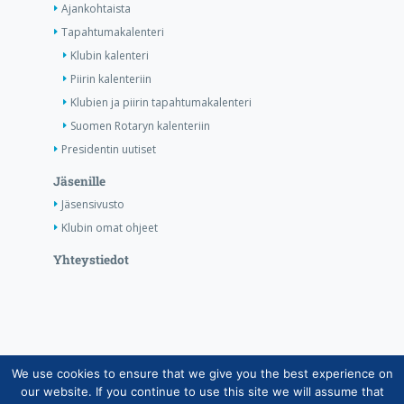
Ajankohtaista
Tapahtumakalenteri
Klubin kalenteri
Piirin kalenteriin
Klubien ja piirin tapahtumakalenteri
Suomen Rotaryn kalenteriin
Presidentin uutiset
Jäsenille
Jäsensivusto
Klubin omat ohjeet
Yhteystiedot
We use cookies to ensure that we give you the best experience on
Copyright © Suomen Rotarypalvelu ry 2026 |
our website. If you continue to use this site we will assume that
Jäsentietojärjestelmän tietosuojaseloste
|
Henkilötietojen