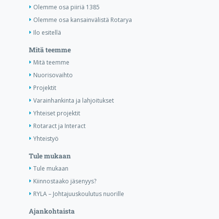
Olemme osa piiriä 1385
Olemme osa kansainvälistä Rotarya
Ilo esitellä
Mitä teemme
Mitä teemme
Nuorisovaihto
Projektit
Varainhankinta ja lahjoitukset
Yhteiset projektit
Rotaract ja Interact
Yhteistyö
Tule mukaan
Tule mukaan
Kiinnostaako jäsenyys?
RYLA – Johtajuuskoulutus nuorille
Ajankohtaista