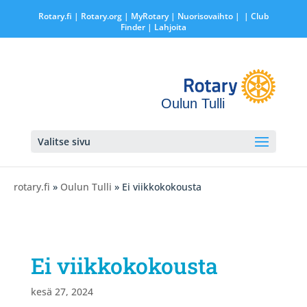
Rotary.fi
|
Rotary.org
|
MyRotary |
Nuorisovaihto
|
| Club
Finder
| Lahjoita
Oulun Tulli
Valitse sivu
rotary.fi
»
Oulun Tulli
» Ei viikkokokousta
Ei viikkokokousta
kesä 27, 2024