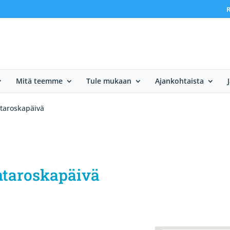
R
Mitä teemme
Tule mukaan
Ajankohtaista
antaroskapäivä
antaroskapäivä