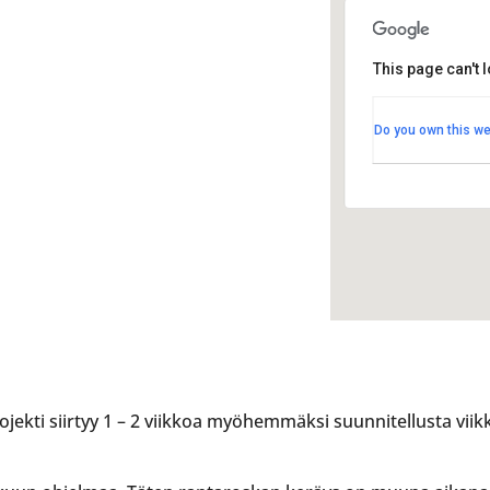
This page can't 
Nallikar
Nallikarin
Do you own this we
Holstinsa
Tapahtu
rojekti siirtyy 1 – 2 viikkoa myöhemmäksi suunnitellusta viikk