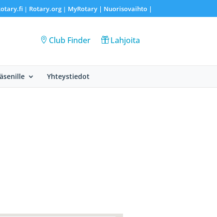
otary.fi
Rotary.org
MyRotary |
Nuorisovaihto
|
|
|
Club Finder
Lahjoita
Jäsenille
Yhteystiedot