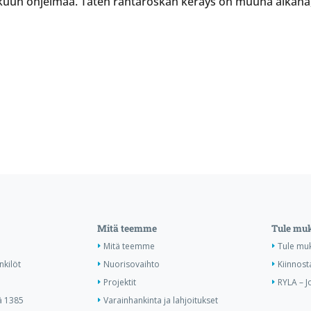
uun ohjelmaa. Täten rantaroskan keräys on muuna aikana, 
Mitä teemme
Tule mu
Mitä teemme
Tule mu
nkilöt
Nuorisovaihto
Kiinnost
Projektit
RYLA – J
ä 1385
Varainhankinta ja lahjoitukset