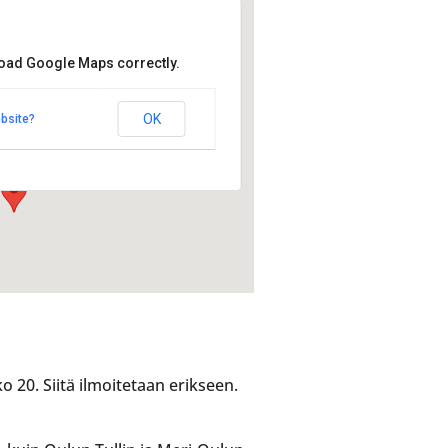
load Google Maps correctly.
in ranta
 ranta
OK
bsite?
lmentie 10 - Oulu
mat
o 20. Siitä ilmoitetaan erikseen.