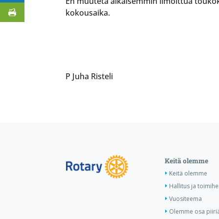
En muuteta aikaisemmin ilmoittua toukok
kokousaika.
P Juha Risteli
Keitä olemme
Keitä olemme
Hallitus ja toimihe
Vuositeema
Olemme osa piiri