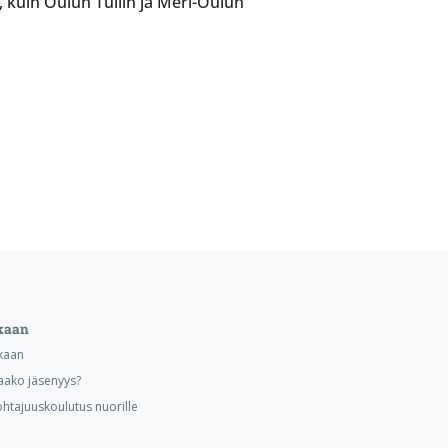
kuin Oulun Tullin ja Meri-Oulun
kaan
kaan
aako jäsenyys?
ohtajuuskoulutus nuorille