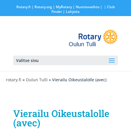
Rotary.fi
|
Rotary.org
|
MyRotary |
Nuorisovaihto
|
| Club
Finder
| Lahjoita
Oulun Tulli
Valitse sivu
rotary.fi
»
Oulun Tulli
» Vierailu Oikeustalolle (avec)
Vierailu Oikeustalolle
(avec)