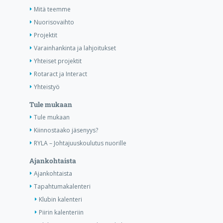
Mitä teemme
Nuorisovaihto
Projektit
Varainhankinta ja lahjoitukset
Yhteiset projektit
Rotaract ja Interact
Yhteistyö
Tule mukaan
Tule mukaan
Kiinnostaako jäsenyys?
RYLA – Johtajuuskoulutus nuorille
Ajankohtaista
Ajankohtaista
Tapahtumakalenteri
Klubin kalenteri
Piirin kalenteriin