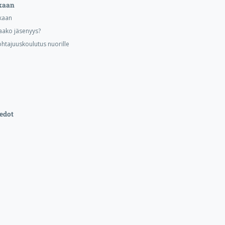
kaan
kaan
aako jäsenyys?
ohtajuuskoulutus nuorille
edot