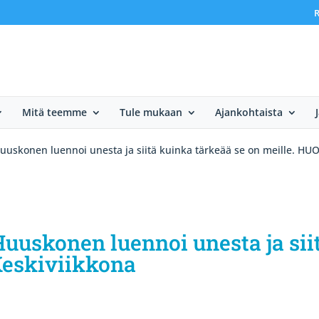
R
Mitä teemme
Tule mukaan
Ajankohtaista
uuskonen luennoi unesta ja siitä kuinka tärkeää se on meille. HU
uuskonen luennoi unesta ja sii
Keskiviikkona