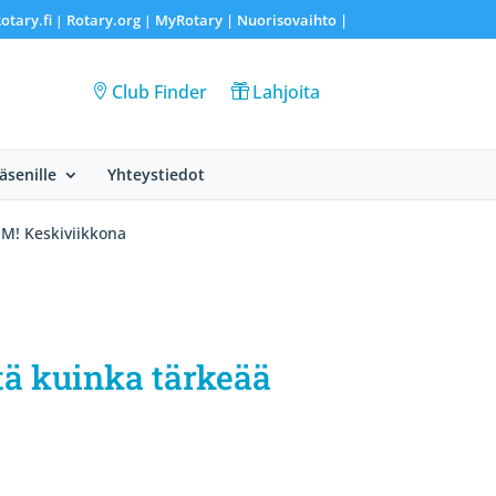
otary.fi
Rotary.org
MyRotary |
Nuorisovaihto
|
|
|
Club Finder
Lahjoita
Jäsenille
Yhteystiedot
OM! Keskiviikkona
tä kuinka tärkeää