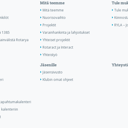
Mitä teemme
Tule mu
Mitä teemme
Tule mu
nkilöt
Nuorisovaihto
Kiinnost
Projektit
RYLA – J
ä 1385
Varainhankinta ja lahjoitukset
invälistä Rotarya
Yhteiset projektit
Rotaract ja Interact
Yhteistyö
Jäsenille
Yhteysti
Jäsensivusto
ri
Klubin omat ohjeet
n tapahtumakalenteri
kalenteriin
t