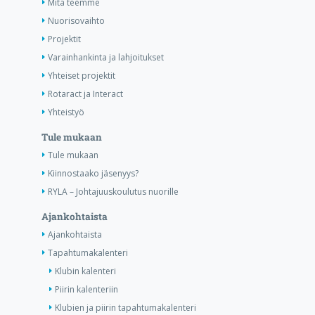
Mitä teemme
Nuorisovaihto
Projektit
Varainhankinta ja lahjoitukset
Yhteiset projektit
Rotaract ja Interact
Yhteistyö
Tule mukaan
Tule mukaan
Kiinnostaako jäsenyys?
RYLA – Johtajuuskoulutus nuorille
Ajankohtaista
Ajankohtaista
Tapahtumakalenteri
Klubin kalenteri
Piirin kalenteriin
Klubien ja piirin tapahtumakalenteri