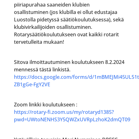
piiriapurahaa saaneiden klubien
osallistuminen (jos klubilla ei ollut edustajaa
Luostolla pidetyssä säätiökoulutuksessa), sekä
klubivirkailijoiden osallistuminen.
Rotarysäätiökoulutukseen ovat kaikki rotarit
tervetulleita mukaan!
Sitova ilmoittautuminen koulutukseen 8.2.2024
mennessä tästä linkistä.
https://docs.google.com/forms/d/1mBMEJMi45UL51
ZB1gGe-FgY2VE
Zoom linkki koulutukseen :
https://rotary-fi.zoom.us/my/rotaryd1385?
pwd=UWtoNENHS3Y5QWZxUVRpLzhoK2dmQT09