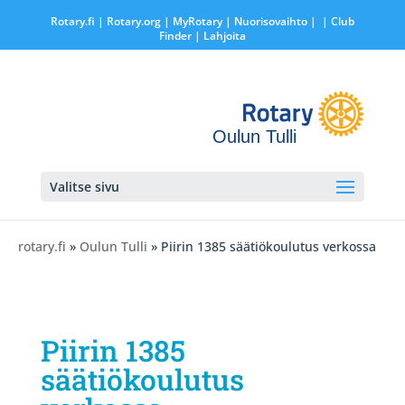
Rotary.fi
|
Rotary.org
|
MyRotary |
Nuorisovaihto
|
| Club
Finder
| Lahjoita
Oulun Tulli
Valitse sivu
rotary.fi
»
Oulun Tulli
» Piirin 1385 säätiökoulutus verkossa
Piirin 1385
säätiökoulutus