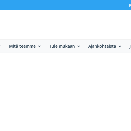
R
Mitä teemme
Tule mukaan
Ajankohtaista