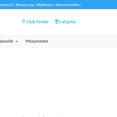
otary.fi
Rotary.org
MyRotary |
Nuorisovaihto
|
|
|
Club Finder
Lahjoita
Jäsenille
Yhteystiedot