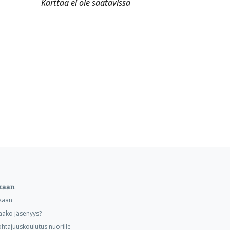
Karttaa ei ole saatavissa
kaan
kaan
aako jäsenyys?
ohtajuuskoulutus nuorille