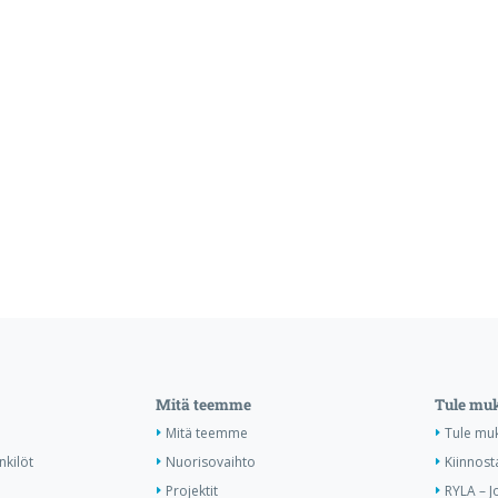
Mitä teemme
Tule mu
Mitä teemme
Tule mu
nkilöt
Nuorisovaihto
Kiinnost
Projektit
RYLA – J