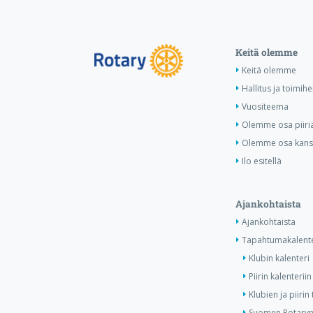
Keitä olemme
Keitä olemme
Hallitus ja toimihe
Vuositeema
Olemme osa piiri
Olemme osa kansa
Ilo esitellä
Ajankohtaista
Ajankohtaista
Tapahtumakalente
Klubin kalenteri
Piirin kalenteriin
Klubien ja piiri
Suomen Rotaryn 