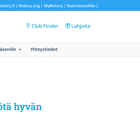
otary.fi
Rotary.org
MyRotary |
Nuorisovaihto
|
|
|
Club Finder
Lahjoita
Jäsenille
Yhteystiedot
iötä hyvän