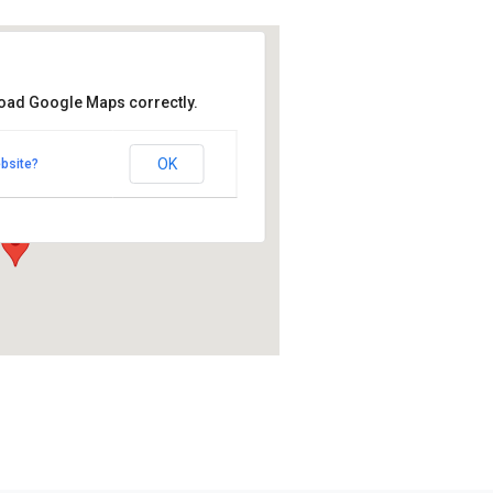
load Google Maps correctly.
on Blu
n Blu
OK
bsite?
katu 1 - Oulu
umat