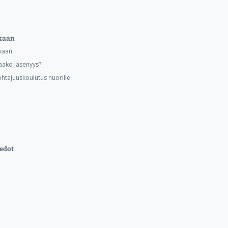
kaan
kaan
aako jäsenyys?
ohtajuuskoulutus nuorille
edot