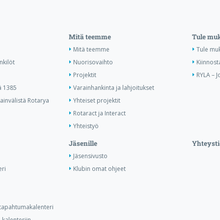
Mitä teemme
Tule mu
Mitä teemme
Tule mu
nkilöt
Nuorisovaihto
Kiinnost
Projektit
RYLA – J
ä 1385
Varainhankinta ja lahjoitukset
invälistä Rotarya
Yhteiset projektit
Rotaract ja Interact
Yhteistyö
Jäsenille
Yhteysti
Jäsensivusto
ri
Klubin omat ohjeet
n tapahtumakalenteri
kalenteriin