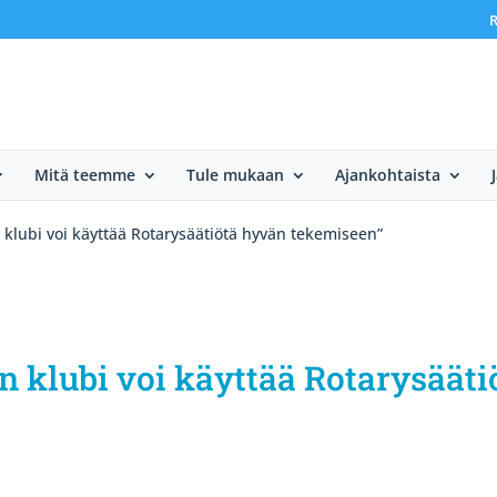
R
Mitä teemme
Tule mukaan
Ajankohtaista
 klubi voi käyttää Rotarysäätiötä hyvän tekemiseen”
n klubi voi käyttää Rotarysäät