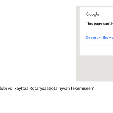
This page can't 
Radiss
Radisso
Do you own this we
Hallitus
Tapaht
 klubi voi käyttää Rotarysäätiötä hyvän tekemiseen”