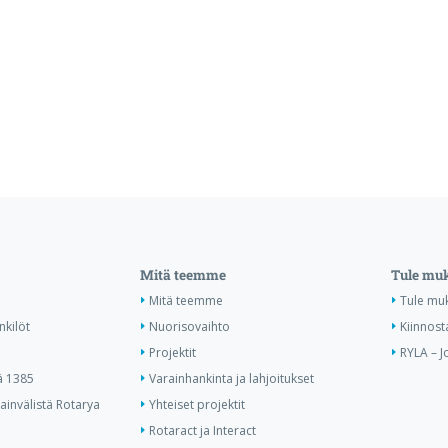
Mitä teemme
Tule mu
Mitä teemme
Tule mu
nkilöt
Nuorisovaihto
Kiinnost
Projektit
RYLA – J
ä 1385
Varainhankinta ja lahjoitukset
invälistä Rotarya
Yhteiset projektit
Rotaract ja Interact