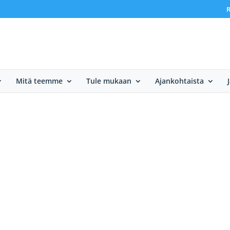
R
Mitä teemme
Tule mukaan
Ajankohtaista
a