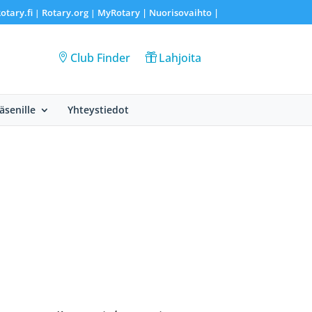
otary.fi
Rotary.org
MyRotary |
Nuorisovaihto
|
|
|
Club Finder
Lahjoita
Jäsenille
Yhteystiedot