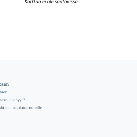
Karttaa ei ole saatavissa
kaan
kaan
aako jäsenyys?
ohtajuuskoulutus nuorille