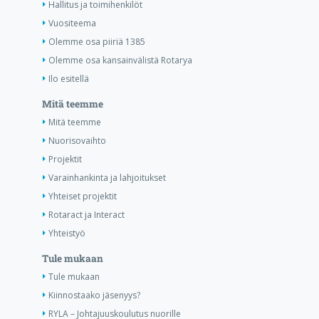
Hallitus ja toimihenkilöt
Vuositeema
Olemme osa piiriä 1385
Olemme osa kansainvälistä Rotarya
Ilo esitellä
Mitä teemme
Mitä teemme
Nuorisovaihto
Projektit
Varainhankinta ja lahjoitukset
Yhteiset projektit
Rotaract ja Interact
Yhteistyö
Tule mukaan
Tule mukaan
Kiinnostaako jäsenyys?
RYLA – Johtajuuskoulutus nuorille