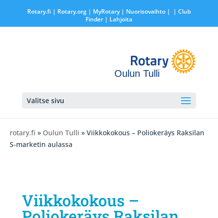
Rotary.fi
|
Rotary.org
|
MyRotary |
Nuorisovaihto
|
| Club
Finder
| Lahjoita
Oulun Tulli
Valitse sivu
rotary.fi
»
Oulun Tulli
» Viikkokokous – Poliokeräys Raksilan
S-marketin aulassa
Viikkokokous –
Poliokeräys Raksilan