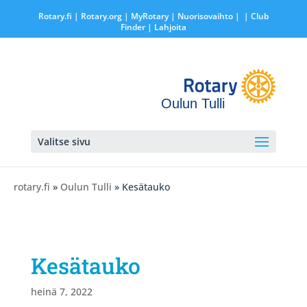
Rotary.fi
|
Rotary.org
|
MyRotary |
Nuorisovaihto
|
| Club
Finder
| Lahjoita
Oulun Tulli
Valitse sivu
rotary.fi
»
Oulun Tulli
» Kesätauko
Kesätauko
heinä 7, 2022