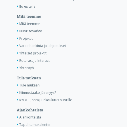
Ilo esitellä
Mitä teemme
Mitä teemme
Nuorisovaihto
Projektit
Varainhankinta ja lahjoitukset
Yhteiset projektit
Rotaract ja Interact
Yhteistyö
Tule mukaan
Tule mukaan
Kiinnostaako jäsenyys?
RYLA – Johtajuuskoulutus nuorille
Ajankohtaista
Ajankohtaista
Tapahtumakalenteri