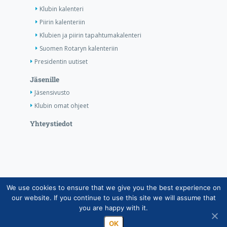
Klubin kalenteri
Piirin kalenteriin
Klubien ja piirin tapahtumakalenteri
Suomen Rotaryn kalenteriin
Presidentin uutiset
Jäsenille
Jäsensivusto
Klubin omat ohjeet
Yhteystiedot
We use cookies to ensure that we give you the best experience on
Copyright © Suomen Rotarypalvelu ry 2026 |
our website. If you continue to use this site we will assume that
Jäsentietojärjestelmän tietosuojaseloste
|
Henkilötietojen
you are happy with it.
käsittely Rotarytoiminnassa
OK