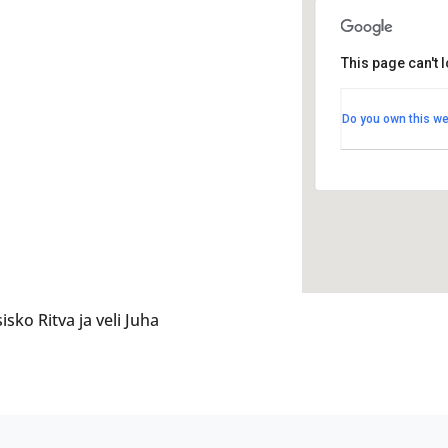
This page can't 
Radiss
Radisso
Do you own this we
Hallitus
Tapaht
sko Ritva ja veli Juha