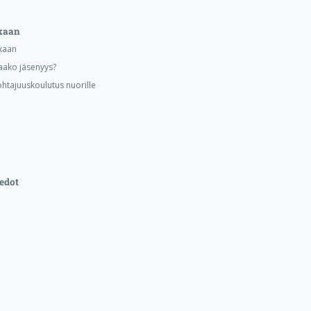
kaan
kaan
aako jäsenyys?
ohtajuuskoulutus nuorille
edot