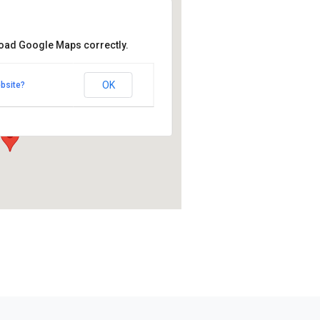
load Google Maps correctly.
on Blu
n Blu
OK
bsite?
katu 1 - Oulu
umat