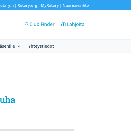
otary.fi
Rotary.org
MyRotary |
Nuorisovaihto
|
|
|
Club Finder
Lahjoita
Jäsenille
Yhteystiedot
Juha