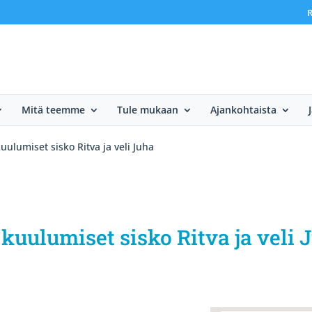
R
Mitä teemme
Tule mukaan
Ajankohtaista
ulumiset sisko Ritva ja veli Juha
uulumiset sisko Ritva ja veli 