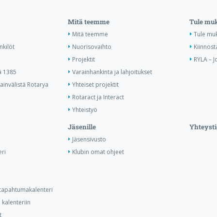
Mitä teemme
Tule mu
Mitä teemme
Tule mu
nkilöt
Nuorisovaihto
Kiinnost
Projektit
RYLA – J
ä 1385
Varainhankinta ja lahjoitukset
invälistä Rotarya
Yhteiset projektit
Rotaract ja Interact
Yhteistyö
Jäsenille
Yhteysti
Jäsensivusto
ri
Klubin omat ohjeet
n tapahtumakalenteri
kalenteriin
t