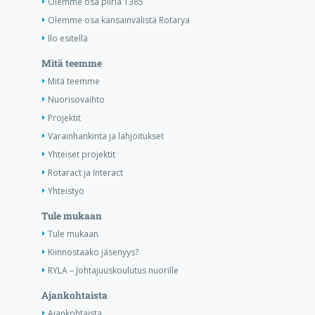
Olemme osa piiriä 1385
Olemme osa kansainvälistä Rotarya
Ilo esitellä
Mitä teemme
Mitä teemme
Nuorisovaihto
Projektit
Varainhankinta ja lahjoitukset
Yhteiset projektit
Rotaract ja Interact
Yhteistyö
Tule mukaan
Tule mukaan
Kiinnostaako jäsenyys?
RYLA – Johtajuuskoulutus nuorille
Ajankohtaista
Ajankohtaista