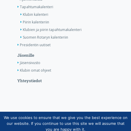
Tapahtumakalenteri
Klubin kalenteri
Piirin kalenteriin
Klubien ja piirin tapahtumakalenteri
Suomen Rotaryn kalenteriin
Presidentin uutiset
Jäsenille
Jäsensivusto
Klubin omat ohjeet
Yhteystiedot
We use cookies to ensure that we give you the best experience on
Copyright © Suomen Rotarypalvelu ry 2026 |
our website. If you continue to use this site we will assume that
Jäsentietojärjestelmän tietosuojaseloste
|
Henkilötietojen
you are happy with it.