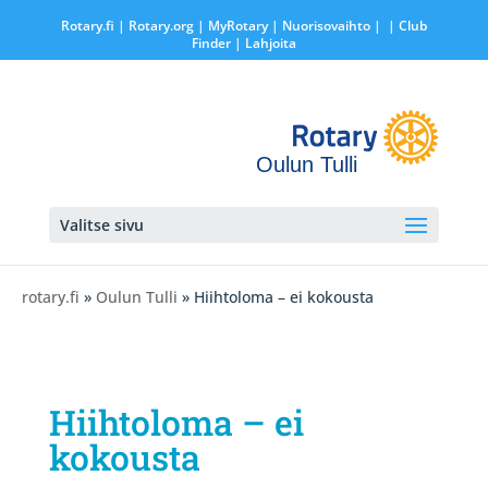
Rotary.fi
|
Rotary.org
|
MyRotary |
Nuorisovaihto
|
| Club
Finder
| Lahjoita
Oulun Tulli
Valitse sivu
rotary.fi
»
Oulun Tulli
» Hiihtoloma – ei kokousta
Hiihtoloma – ei
kokousta