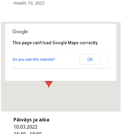
maalis 10, 2022
This page can't load Google Maps correctly.
Radisson Blu
Radisson Blu
OK
Do you own this website?
Hallituskatu 1 - Oulu
Tapahtumat
Päiväys ja aika
10.03.2022
16:30 - 18:00