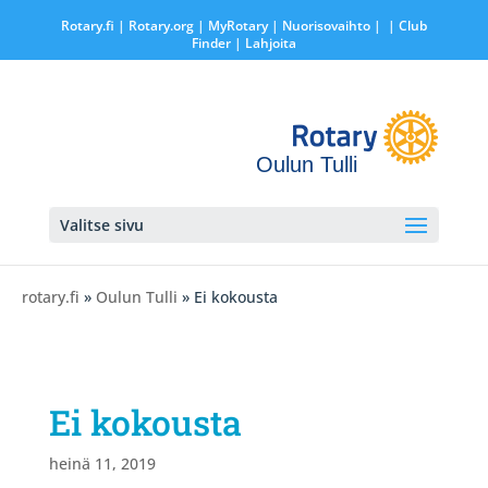
Rotary.fi
|
Rotary.org
|
MyRotary |
Nuorisovaihto
|
| Club
Finder
| Lahjoita
Oulun Tulli
Valitse sivu
rotary.fi
»
Oulun Tulli
» Ei kokousta
Ei kokousta
heinä 11, 2019