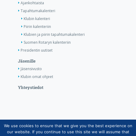
Ajankohtaista
Tapahtumakalenteri
Klubin kalenteri
Piirin kalenteriin
Klubien ja piirin tapahtumakalenteri
Suomen Rotaryn kalenteriin
Presidentin uutiset
Jäsenille
Jäsensivusto
Klubin omat ohjeet
Yhteystiedot
We use cookies to ensure that we give you the best experience on
Copyright © Suomen Rotarypalvelu ry 2026 |
our website. If you continue to use this site we will assume that
Jäsentietojärjestelmän tietosuojaseloste
|
Henkilötietojen