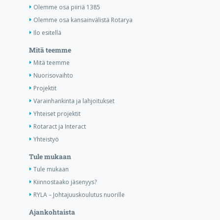
Olemme osa piiriä 1385
Olemme osa kansainvälistä Rotarya
Ilo esitellä
Mitä teemme
Mitä teemme
Nuorisovaihto
Projektit
Varainhankinta ja lahjoitukset
Yhteiset projektit
Rotaract ja Interact
Yhteistyö
Tule mukaan
Tule mukaan
Kiinnostaako jäsenyys?
RYLA – Johtajuuskoulutus nuorille
Ajankohtaista