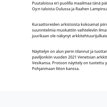
Puutaloissa eri puolilla maailmaa tänä pä
Oy:n taloista Oulussa ja Raahen Lampins
Kuraattoreiden arkistoista kokoamat piiru
suunnitelmia muokattiin vaihteleviin ilmast
juurikaan ole näkynyt arkkitehtuurijulkais
Näyttelyn on alun perin tilannut ja tuot
paviljonkiin vuoden 2021 Venetsian arkkite
Vesikansa. Protoon näyttely on tuotettu
Pohjanmaan liiton kanssa.