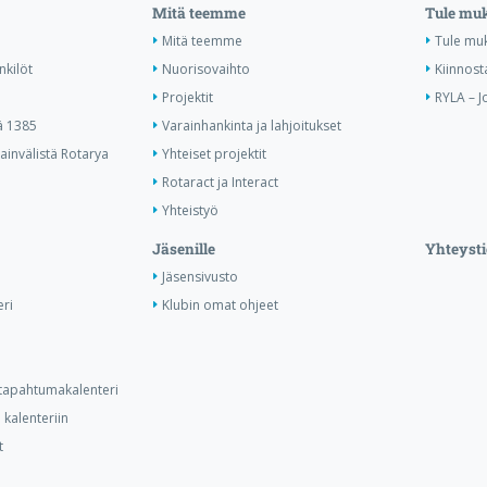
Mitä teemme
Tule mu
Mitä teemme
Tule mu
nkilöt
Nuorisovaihto
Kiinnost
Projektit
RYLA – J
ä 1385
Varainhankinta ja lahjoitukset
invälistä Rotarya
Yhteiset projektit
Rotaract ja Interact
Yhteistyö
Jäsenille
Yhteysti
Jäsensivusto
ri
Klubin omat ohjeet
n tapahtumakalenteri
kalenteriin
t