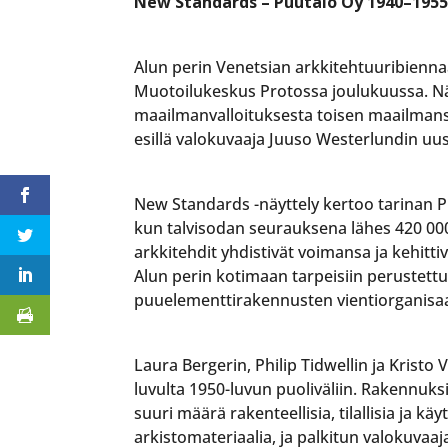
New Standards – Puutalo Oy 1940–195
Alun perin Venetsian arkkitehtuuribienn
Muotoilukeskus Protossa joulukuussa. Nä
maailmanvalloituksesta toisen maailmans
esillä valokuvaaja Juuso Westerlundin uu
New Standards -näyttely kertoo tarinan P
kun talvisodan seurauksena lähes 420 000 
arkkitehdit yhdistivät voimansa ja kehitti
Alun perin kotimaan tarpeisiin perustet
puuelementtirakennusten vientiorganisaa
Laura Bergerin, Philip Tidwellin ja Kris
luvulta 1950-luvun puoliväliin. Rakennuksi
suuri määrä rakenteellisia, tilallisia ja k
arkistomateriaalia, ja palkitun valokuvaa