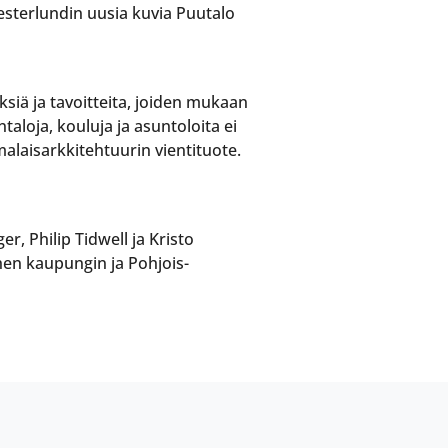
Westerlundin uusia kuvia Puutalo
siä ja tavoitteita, joiden mukaan
taloja, kouluja ja asuntoloita ei
malaisarkkitehtuurin vientituote.
r, Philip Tidwell ja Kristo
en kaupungin ja Pohjois-