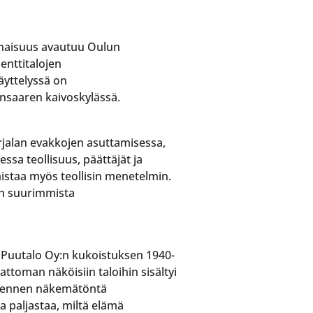
onaisuus avautuu Oulun
enttitalojen
äyttelyssä on
insaaren kaivoskylässä.
rjalan evakkojen asuttamisessa,
ssa teollisuus, päättäjät ja
mistaa myös teollisin menetelmin.
an suurimmista
i Puutalo Oy:n kukoistuksen 1940-
attoman näköisiin taloihin sisältyi
asti ennen näkemätöntä
a paljastaa, miltä elämä