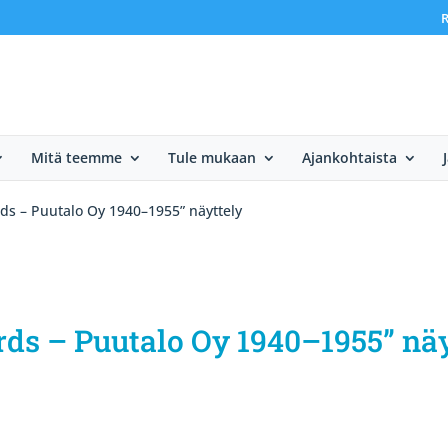
R
Mitä teemme
Tule mukaan
Ajankohtaista
ds – Puutalo Oy 1940–1955” näyttely
ds – Puutalo Oy 1940–1955” näy