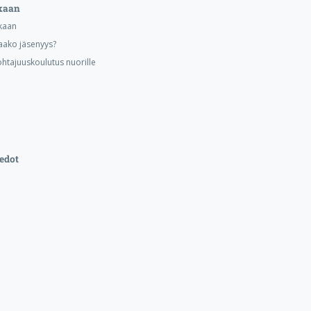
kaan
kaan
aako jäsenyys?
ohtajuuskoulutus nuorille
edot