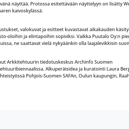
ivänä näyttää. Protossa esitettävään näyttelyyn on lisätty 
aaren kaivoskylässä.
stukset, valokuvat ja esitteet kuvastavat aikakauden käsityk
o-oloihin ja elintapoihin sopiviksi. Vaikka Puutalo Oy:n pien
uissa, ne saattavat vielä nykyäänkin olla laajalevikkisin suo
tanut Arkkitehtuurin tiedotuskeskus Archinfo Suomen
htuuribiennaalissa. Alkuperäisidea ja kuratointi Laura Berge
 yhteistyössä Pohjois-Suomen SAFAn, Oulun kaupungin, Raah