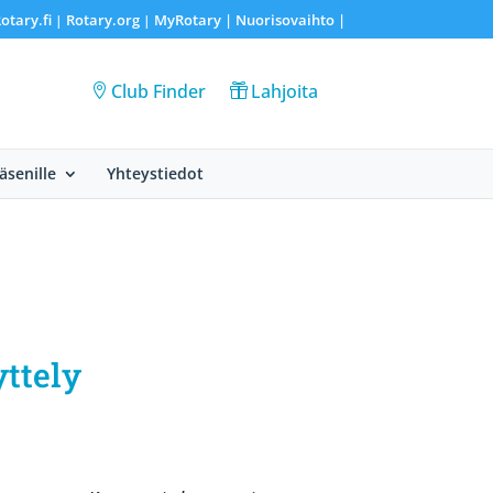
otary.fi
Rotary.org
MyRotary |
Nuorisovaihto
|
|
|
Club Finder
Lahjoita
Jäsenille
Yhteystiedot
ttely