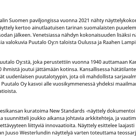
5
aalin Suomen paviljongissa vuonna 2021 nähty näyttelykok
yttely kertoo ainutlaatuisen tarinan suomalaisten puuelem
odan jälkeen. Venetsiassa nähdyn kokonaisuuden lisäksi n
sia valokuvia Puutalo Oy:n taloista Oulussa ja Raahen Lamp
uutalo Oy:stä, joka perustettiin vuonna 1940 auttamaan Ka
ihmistä joutui jättämään kotinsa. Kansallisessa hätätilantee
vät uudenlaisen puutalotyypin, jota oli mahdollista sarjaval
tu Puutalo Oy kasvoi alle vuosikymmenessä yhdeksi maailm
tioista.
to Vesikansan kuratoima New Standards -näyttely dokumento
a suunnitteli joukko aikansa johtavia arkkitehteja, ja vaatim
äytettävyyteen liittyviä innovaatioita. Näyttely esittelee laaj
jan Juuso Westerlundin näyttelyä varten toteuttama teossarj