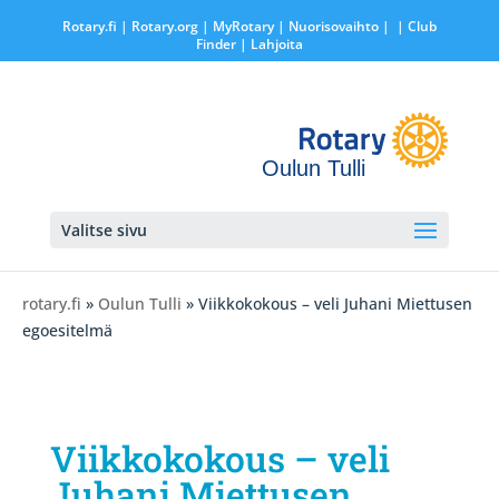
Rotary.fi
|
Rotary.org
|
MyRotary |
Nuorisovaihto
|
| Club
Finder
| Lahjoita
Oulun Tulli
Valitse sivu
rotary.fi
»
Oulun Tulli
» Viikkokokous – veli Juhani Miettusen
egoesitelmä
Viikkokokous – veli
Juhani Miettusen