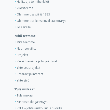
Hallitus ja toimihenkilöt
Vuositeema
Olemme osa piiriä 1385
Olemme osa kansainvälistä Rotarya
Ilo esitellä
Mitä teemme
Mitä teemme
Nuorisovaihto
Projektit
Varainhankinta ja lahjoitukset
Yhteiset projektit
Rotaract ja Interact
Yhteistyö
Tule mukaan
Tule mukaan
Kiinnostaako jäsenyys?
RYLA – Johtajuuskoulutus nuorille